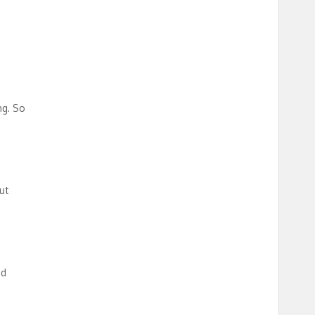
ng. So
ut
nd