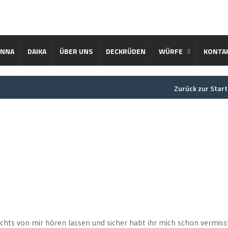
ENNA
DAIKA
ÜBER UNS
DECKRÜDEN
WÜRFE
KONTA
Zurück zur Start
nichts von mir hören lassen und sicher habt ihr mich schon vermiss