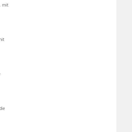
, mit
mit
e
die