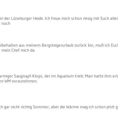
n der Lüneburger Heide. Ich freue mich schon riesig mit Euch allen
r noch
ohlbehalten aus meinem Bergsteigerurlaub zurück bin, muß ich Eu
o mein Chef mich da
armiger Saugnapf-Klops, der im Aquarium trieb. Man hatte ihm erl
tzten WM vorzunehmen.
 gar nicht richtig Sommer, aber die Wärme mag ich schon jetzt g