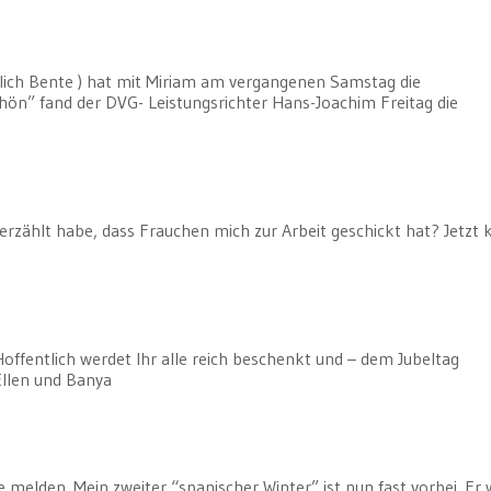
lich Bente ) hat mit Miriam am vergangenen Samstag die
ön” fand der DVG- Leistungsrichter Hans-Joachim Freitag die
 erzählt habe, dass Frauchen mich zur Arbeit geschickt hat? Jetzt
offentlich werdet Ihr alle reich beschenkt und – dem Jubeltag
Ellen und Banya
melden. Mein zweiter “spanischer Winter” ist nun fast vorbei. Er 