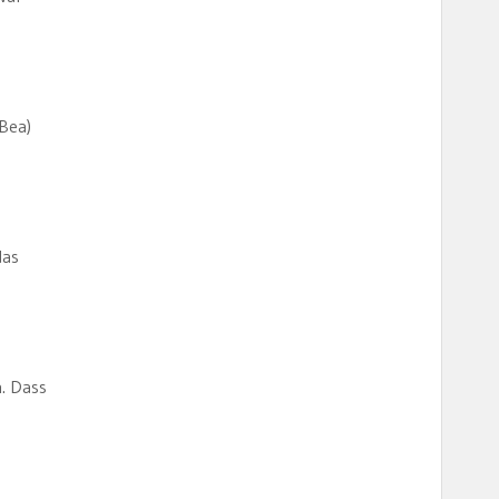
Bea)
das
n. Dass