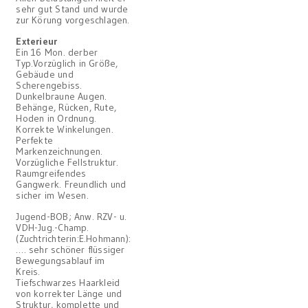
sehr gut Stand und wurde
zur Körung vorgeschlagen.
Exterieur
Ein 16 Mon. derber
Typ.Vorzüglich in Größe,
Gebäude und
Scherengebiss.
Dunkelbraune Augen.
Behänge, Rücken, Rute,
Hoden in Ordnung.
Korrekte Winkelungen.
Perfekte
Markenzeichnungen.
Vorzügliche Fellstruktur.
Raumgreifendes
Gangwerk. Freundlich und
sicher im Wesen.
Jugend-BOB; Anw. RZV- u.
VDH-Jug.-Champ.
(Zuchtrichterin:E.Hohmann):
…. sehr schöner flüssiger
Bewegungsablauf im
Kreis.
Tiefschwarzes Haarkleid
von korrekter Länge und
Struktur, komplette und