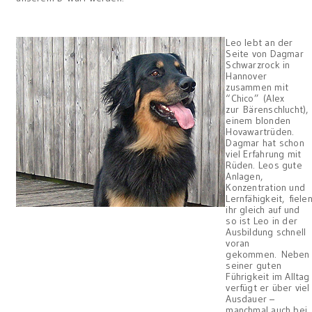
Leo lebt an der
Seite von Dagmar
Schwarzrock in
Hannover
zusammen mit
“Chico” (Alex
zur Bärenschlucht),
einem blonden
Hovawartrüden.
Dagmar hat schon
viel Erfahrung mit
Rüden. Leos gute
Anlagen,
Konzentration und
Lernfähigkeit, fiele
ihr gleich auf und
so ist Leo in der
Ausbildung schnell
voran
gekommen. Neben
seiner guten
Führigkeit im Alltag
verfügt er über viel
Ausdauer –
manchmal auch bei