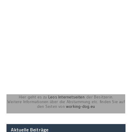
Hier geht es zu
Leos Internetseiten
der Besitzerin.
Weitere Informationen über die Abstammung etc. finden Sie auf
den Seiten von
working-dog.eu
Aktuelle Beiträge