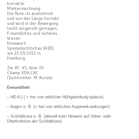
korrekte
Markenzeichnung.
Die Rute ist anatomisch
und von der Länge korrekt
und wird in der Bewegung
leicht eingerollt getragen.
Freundliches und sicheres
Wesen.
Hovawart-
Spezialzuchtschau (HZD)
am 25.09.2011 in
Hamburg;
Zw.-Kl.: V1, Anw. Dt.
Champ.VDH,CAC
(Zuchtrichter: M. Kunze):
Gesundheit
– HD A1 ( = frei von erblicher Hüftgelenksdysplasie)
– Augen o. B. (= frei von erblichen Augenerkrankungen)
– Schilddrüse o. B. (aktuell kein Hinweis auf Unter- oder
Überfunktion der Schilddrüse)