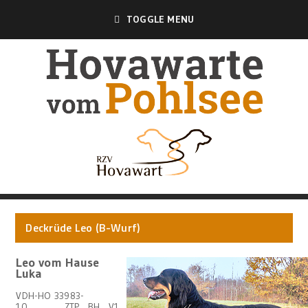
TOGGLE MENU
Deckrüde Leo (B-Wurf)
Leo vom Hause
Luka
VDH-HO 33983-
10 ZTP BH V1