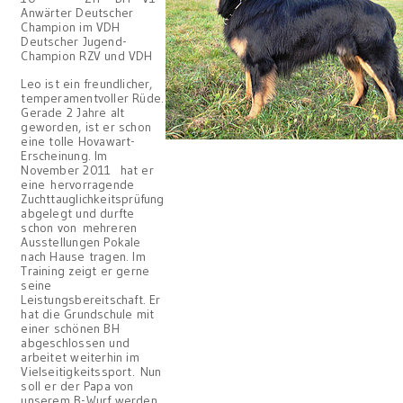
Anwärter Deutscher
Champion im VDH
Deutscher Jugend-
Champion RZV und VDH
Leo ist ein freundlicher,
temperamentvoller Rüde.
Gerade 2 Jahre alt
geworden, ist er schon
eine tolle Hovawart-
Erscheinung. Im
November 2011 hat er
eine hervorragende
Zuchttauglichkeitsprüfung
abgelegt und durfte
schon von mehreren
Ausstellungen Pokale
nach Hause tragen. Im
Training zeigt er gerne
seine
Leistungsbereitschaft. Er
hat die Grundschule mit
einer schönen BH
abgeschlossen und
arbeitet weiterhin im
Vielseitigkeitssport. Nun
soll er der Papa von
unserem B-Wurf werden.