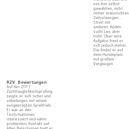
von ihm selbst
gewählten, nicht
immer erwünschten
Zielsetzungen…
Streit mit
anderen Rüden
sucht Leo aber
nicht. Über eine
Aufgabe freut er
sich jedoch immer.
Die findet er auf
dem Hundeplatz
mit großem
Vergnügen.
RZV Bewertungen
Auf der ZTP /
Zuchttauglichkeitsprüfung
zeigte er sich sicher und
unbefangen mit einem
ausgeprägten Spieltrieb.
Er war an den
Testsituationen
interessiert und nahm
problemlos Kontakt auf.
Allen Belastungen hielt er