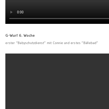
G-Wurf 6. Woche
erster “Babyschutzdienst” mit Connie und erstes “Bällebad”