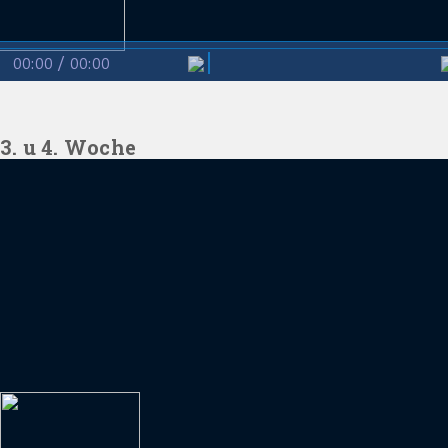
00:00
/
00:00
3. u 4. Woche