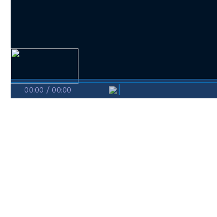
00:00
/
00:00