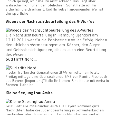
Ehrlich gesagt, ich habe ihn nicht erkannt. Das liegt aber
wahrscheinlich nur an den Stehohren. Sonst hätte ich ihn
sicherlich gleich erkannt. Und Ihr liebe Fangemeinde? Wer ist
der sportliche
Videos der Nachzuchtbeurteilung des A-Wurfes
Die Nachzuchtbeurteilung in Hamburg Öjendorf am
12.11.2011 war für die Pohlseer ein voller Erfolg. Neben
den üblichen 'Vermessungen' am Körper, den Augen-
und Gebissbesichtigungen, gibt es auch eine Beurteilung
des Wesens
Süd trifft Nord…
…oder Treffen der Generationen 2! Wir erhielten am letzten
Freitag mittags eine überraschende SMS von Familie Fischbach
aus Bayern. [important]”Hallo Ihr Lieben! Sind heute mit Amira in
Bremen. Habt Ihr
Kleine Seejungfrau Amira
Grüß Gott alle miteinander! Auch aus Bayern kommen gute
Nachrichten: habe die Jugendbeurteilung in Schweitenkirchen
bestanden, obwohl mir an dem Tag richtig übel war und ich