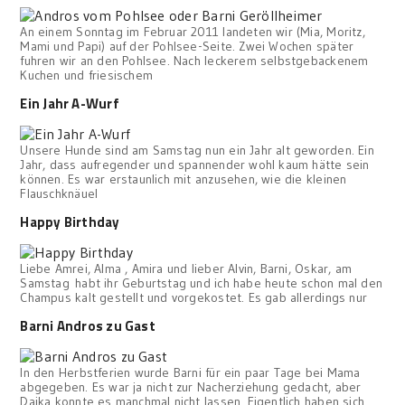
An einem Sonntag im Februar 2011 landeten wir (Mia, Moritz,
Mami und Papi) auf der Pohlsee-Seite. Zwei Wochen später
fuhren wir an den Pohlsee. Nach leckerem selbstgebackenem
Kuchen und friesischem
Ein Jahr A-Wurf
Unsere Hunde sind am Samstag nun ein Jahr alt geworden. Ein
Jahr, dass aufregender und spannender wohl kaum hätte sein
können. Es war erstaunlich mit anzusehen, wie die kleinen
Flauschknäuel
Happy Birthday
Liebe Amrei, Alma , Amira und lieber Alvin, Barni, Oskar, am
Samstag habt ihr Geburtstag und ich habe heute schon mal den
Champus kalt gestellt und vorgekostet. Es gab allerdings nur
Barni Andros zu Gast
In den Herbstferien wurde Barni für ein paar Tage bei Mama
abgegeben. Es war ja nicht zur Nacherziehung gedacht, aber
Daika konnte es manchmal nicht lassen. Eigentlich haben sich